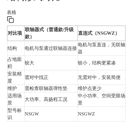
表格
联轴器式（普通款/升级
对比项
直连式（NSGWZ）
款）
电机与泵直连，无联轴
结构
电机与泵通过联轴器连接
器
占地面
较大
较小，结构更紧凑
积
安装精
需对中找正
无需对中，安装简便
度
维护
需检查联轴器弹性垫
维护点更少
适用场
中小功率、空间受限场
大功率、高扬程工况
景
景
型号标
NSGW
NSGWZ
识