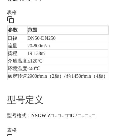
表格
参数
范围
口径
DN50-DN250
流量
20-800m³/h
扬程
19-138m
介质温度
≤120℃
环境温度
≤40℃
额定转速
2900r/min（2极）/ 约1450r/min（4极）
型号定义
型号格式：
NSGW Z□ - □ - □□G / □ - □ - □
表格