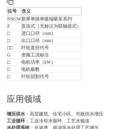
位号
含义
NSGW
新界单级单吸端吸泵系列
Z
直连式（无标注为联轴器式）
□
进口口径（mm）
□
出口口径（mm）
□□
叶轮直径代号
G
变频工况标注
□
电机功率（kW）
□
电机极数
□
叶轮切割代号
应用领域
增压供水
：高层建筑、住宅小区、市政供水增压
工业循环
：工业冷却水循环、工艺水输送
水处理系统
：反渗透、超滤等水处理工艺增压