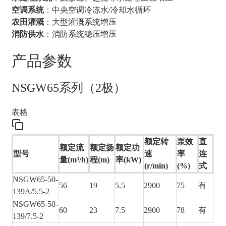
空调系统
：中央空调冷冻水/冷却水循环
农田灌溉
：大型灌溉系统增压
消防供水
：消防系统稳压增压
产品参数
NSGW65系列（2极）
表格
额定转
泵效
直
额定流
额定扬
额定功
型号
速
率
连
量(m³/h)
程(m)
率(kW)
(r/min)
(%)
式
NSGW65-50-
56
19
5.5
2900
75
有
139A/5.5-2
NSGW65-50-
60
23
7.5
2900
78
有
139/7.5-2