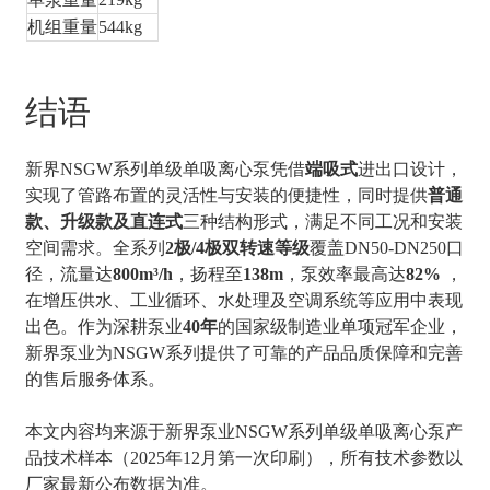
机组重量
544kg
结语
新界NSGW系列单级单吸离心泵凭借
端吸式
进出口设计，
实现了管路布置的灵活性与安装的便捷性，同时提供
普通
款、升级款及直连式
三种结构形式，满足不同工况和安装
空间需求。全系列
2极/4极双转速等级
覆盖DN50-DN250口
径，流量达
800m³/h
，扬程至
138m
，泵效率最高达
82%
，
在增压供水、工业循环、水处理及空调系统等应用中表现
出色。作为深耕泵业
40年
的国家级制造业单项冠军企业，
新界泵业为NSGW系列提供了可靠的产品品质保障和完善
的售后服务体系。
本文内容均来源于新界泵业NSGW系列单级单吸离心泵产
品技术样本（2025年12月第一次印刷），所有技术参数以
厂家最新公布数据为准。