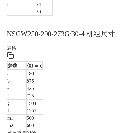
d
24
l
50
NSGW250-200-273G/30-4 机组尺寸
表格
参数
值(mm)
a
180
b
875
e
425
f
725
g
1504
L
1255
m1
560
m2
600
单泵重量
219kg