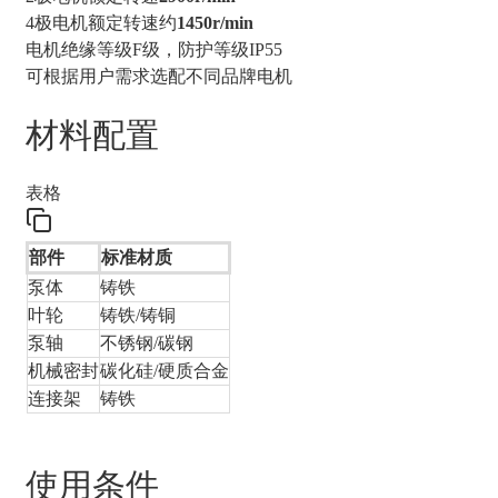
4极电机额定转速约
1450r/min
电机绝缘等级F级，防护等级IP55
可根据用户需求选配不同品牌电机
材料配置
表格
部件
标准材质
泵体
铸铁
叶轮
铸铁/铸铜
泵轴
不锈钢/碳钢
机械密封
碳化硅/硬质合金
连接架
铸铁
使用条件