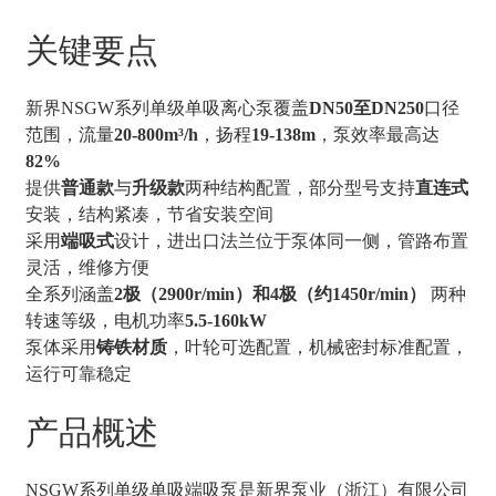
关键要点
新界NSGW系列单级单吸离心泵覆盖
DN50至DN250
口径
范围，流量
20-800m³/h
，扬程
19-138m
，泵效率最高达
82%
提供
普通款
与
升级款
两种结构配置，部分型号支持
直连式
安装，结构紧凑，节省安装空间
采用
端吸式
设计，进出口法兰位于泵体同一侧，管路布置
灵活，维修方便
全系列涵盖
2极（2900r/min）和4极（约1450r/min）
两种
转速等级，电机功率
5.5-160kW
泵体采用
铸铁材质
，叶轮可选配置，机械密封标准配置，
运行可靠稳定
产品概述
NSGW系列单级单吸端吸泵是新界泵业（浙江）有限公司