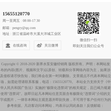
15655120770
周一至周五 : 08:00-17:30
邮箱 : pengry@qq.com
地址 : 浙江省温岭市大溪大洋城工业区
微信扫一扫
在线咨询
关注微博
即刻关注我们公众号
Copyright © 2018-2020 新界水泵安徽经销商 版权所有。声明：本网站发
布的内容(图片、视频和文字)以原创、转载和分享网络内容为主，如果涉
及侵权请尽快告知，我们将会在第一时间删除。文章观点不代表本网站立
场，如需处理请联系客服，电话：15655120770。 本站全力支持关于《中
华人民共和国广告法》实施的“极限化违禁词”的相关规定，且已竭力规避
使用“违禁词”。故即日起凡本网站任意页面含有极限化“违禁词”介绍的文
字或图片，一律非本网站主观意愿并即刻失效，不可用于客户任何行为的
参考依据。凡访客访问本网站，均表示认同此条款！反馈邮箱：