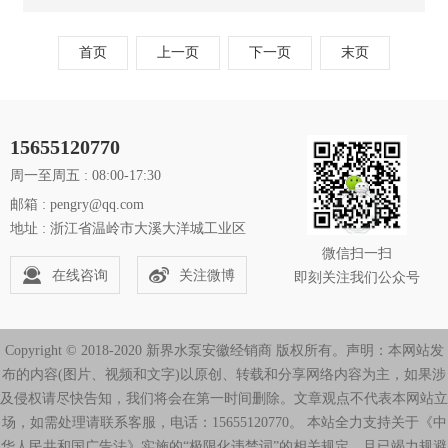
0.25-1.1kW，最高扬程28-48m，最大吸程8-
9m，口径1″，不锈钢泵体，适用工业清洗、自
首页
上一页
下一页
末页
来水增压、纯净水罐装、水处理。
15655120770
周一至周五 : 08:00-17:30
邮箱 : pengry@qq.com
地址 : 浙江省温岭市大溪大洋城工业区
微信扫一扫
在线咨询
关注微博
即刻关注我们公众号
Copyright © 2018-2020 新界水泵安徽经销商 版权所有。声明：本网站发
布的内容(图片、视频和文字)以原创、转载和分享网络内容为主，如果涉
及侵权请尽快告知，我们将会在第一时间删除。文章观点不代表本网站立
场，如需处理请联系客服，电话：15655120770。 本站全力支持关于《中
华人民共和国广告法》实施的“极限化违禁词”的相关规定，且已竭力规避