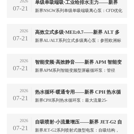
2026
单级单吸端吸·工业给排水主力——新界
灌、农田灌溉、蔬菜大棚供水、养殖业给排水与
07-21
家庭生活用水。
新界NSGW系列单级单吸端吸离心泵：CFD优化
NSGW 单吸泵
水力，抗汽蚀性好，5.5-132kW，IE3能效，
IP55，介质-20~85℃，流量56-610m³/h，扬程15-
2026
高效立式多级·MEI≥0.7——新界 ALT 多
50m，适用工厂矿山城市给排水、空调、消防、
07-21
农田排灌。
新界AL/ALT系列立式多级离心泵：参照欧洲标
级离心泵
准，MEI0.7，304不锈钢过流部件，IE3电机，
流量0.5-40m³/h，扬程最高约240m，常温0-68℃/
2026
智能变频·高效静音——新界 APM 智能变
热水0-120℃，适用增压供水、水处理、工业增
07-21
压。
新界APM系列智能变频型屏蔽循环泵：管径
频型屏蔽循环泵
G¾″–G1¼″(20/25/32)，最高扬程4–12m，最大流
量至10m³/h，输入功率22–180W，介质2–
2026
热水循环·暖通专用——新界 CPH 热水循
110℃，防护IP42，220V/50Hz；适用采暖、生活
07-21
热水、空调循环。
新界CPH系列热水循环泵：最大流量25-
环泵
30m³/h、最高扬程30m、功率240-2900W、介质
2-100℃、口径DN40-DN50、PH6.5-8.5。适用暖
2026
自吸喷射·小流量增压——新界 JET-G2 自
通空调、锅炉、热水系统循环。
07-21
新界JET-G2系列喷射式微型电泵：自吸结构，
吸泵