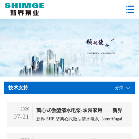
技术支持
分类
2026
离心式微型清水电泵·农园家用——新界
07-21
新界 SHF 型离心式微型清水电泵（centrifugal
SHF 型微型清水电泵
micro clean-water pump，采用离心式叶轮-蜗壳
结构、体积小重量轻的清水电泵）面向园林喷浇