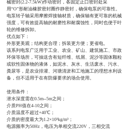
械密封(2.2-7.5kW)作动密封，各固定止口密封处采
用“O”形耐油橡胶密封圈作静密封，确保电泵的可靠性。
电泵转子轴采用摩擦焊接轴材质，确保轴有更可靠的机械
强度，可有效提高轴的耐磨性和耐腐蚀性，同时也便于叶
轮的维修拆卸。
优点如下：
外形更美观；结构更合理；拆装更方便；更省电。
该系列电泵广泛用于工业、农业、矿山、建筑施工、市政
环保等场所，可抽送含有短纤维、纸屑、泥沙等固体颗粒
或软性固体物的液体，如泥水、灰水、生活废水、污水、
粪尿等，是农业排灌、河塘清淤和工地施工的理想水利设
备，但不适用于在有防爆要求的场合使用。
使用条件：
潜水深度需在0.5m--5m之间；
介质PH值在4-10之间；
介质温度不超过+40℃；
介质的密度最大为1.2×10³kg/m³；
电源频率为50Hz，电压为单相交流220V，三相交流