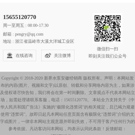
15655120770
周一至周五 : 08:00-17:30
邮箱 : pengry@qq.com
地址 : 浙江省温岭市大溪大洋城工业区
微信扫一扫
在线咨询
关注微博
即刻关注我们公众号
Copyright © 2018-2020 新界水泵安徽经销商 版权所有。声明：本网站发
布的内容(图片、视频和文字)以原创、转载和分享网络内容为主，如果涉
及侵权请尽快告知，我们将会在第一时间删除。文章观点不代表本网站立
场，如需处理请联系客服，电话：15655120770。 本站全力支持关于《中
华人民共和国广告法》实施的“极限化违禁词”的相关规定，且已竭力规避
使用“违禁词”。故即日起凡本网站任意页面含有极限化“违禁词”介绍的文
字或图片，一律非本网站主观意愿并即刻失效，不可用于客户任何行为的
参考依据。凡访客访问本网站，均表示认同此条款！反馈邮箱：