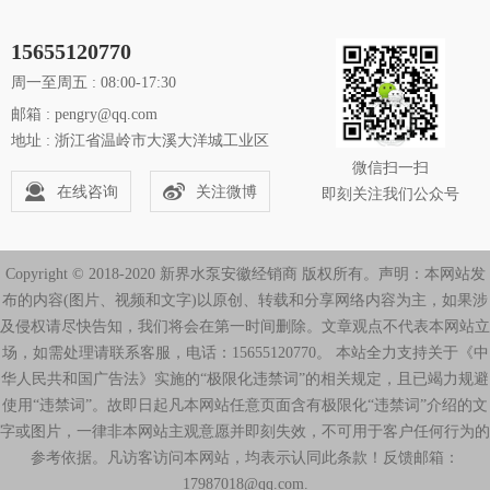
15655120770
周一至周五 : 08:00-17:30
邮箱 : pengry@qq.com
地址 : 浙江省温岭市大溪大洋城工业区
微信扫一扫
在线咨询
关注微博
即刻关注我们公众号
Copyright © 2018-2020 新界水泵安徽经销商 版权所有。声明：本网站发
布的内容(图片、视频和文字)以原创、转载和分享网络内容为主，如果涉
及侵权请尽快告知，我们将会在第一时间删除。文章观点不代表本网站立
场，如需处理请联系客服，电话：15655120770。 本站全力支持关于《中
华人民共和国广告法》实施的“极限化违禁词”的相关规定，且已竭力规避
使用“违禁词”。故即日起凡本网站任意页面含有极限化“违禁词”介绍的文
字或图片，一律非本网站主观意愿并即刻失效，不可用于客户任何行为的
参考依据。凡访客访问本网站，均表示认同此条款！反馈邮箱：
17987018@qq.com.