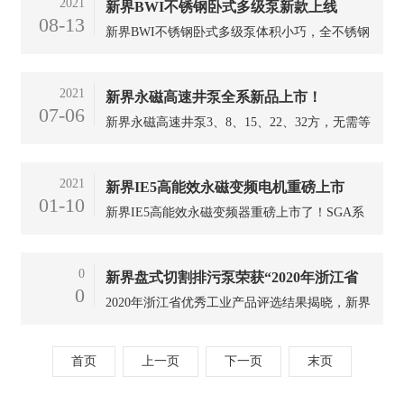
2021
新界BWI不锈钢卧式多级泵新款上线
特点；适合快捷酒店、商务会所、大型别墅、健
08-13
身体育中心、婴儿游泳馆、足浴汗蒸店等。
新界BWI不锈钢卧式多级泵体积小巧，全不锈钢
过流部件，洁净卫生，无二次污染，性能一致性
强，保证最终设备的一致稳定性。多种规格，
2021
新界永磁高速井泵全系新品上市！
2021全面上市！
07-06
新界永磁高速井泵3、8、15、22、32方，无需等
待，全系上市！以科技化解繁复传统，用智能创
造轻松体验！
2021
新界IE5高能效永磁变频电机重磅上市
01-10
新界IE5高能效永磁变频器重磅上市了！SGA系
列永磁变频电机是高能效电机，达到IE5使用效
率，相比市面常规异步加变频器产品节能效率提
0
新界盘式切割排污泵荣获“2020年浙江省
升30%。电机相比异步电机体积减少40%，重量
0
减少45%，方便安装维护，同时减少配套设备中
2020年浙江省优秀工业产品评选结果揭晓，新界
优秀工业产品”称号
的空间。
泵业（浙江）有限公司旗下盘式切割排污泵荣
获“2020年度浙江省优秀工业产品”称号。
首页
上一页
下一页
末页