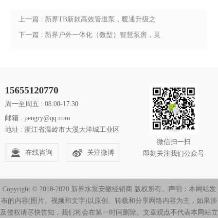
上一篇 : 新界TB新款高效管道泵，暖通升级之
选，高效泵能新体验
下一篇 : 新界户外一体化（微型）智慧泵房，灵
活安装，让供水效率卓越提升！
15655120770
周一至周五 : 08:00-17:30
邮箱 : pengry@qq.com
地址 : 浙江省温岭市大溪大洋城工业区
微信扫一扫
在线咨询
关注微博
即刻关注我们公众号
Copyright © 2018-2020 新界水泵安徽经销商 版权所有。声明：本网站发
布的内容(图片、视频和文字)以原创、转载和分享网络内容为主，如果涉
及侵权请尽快告知，我们将会在第一时间删除。文章观点不代表本网站立