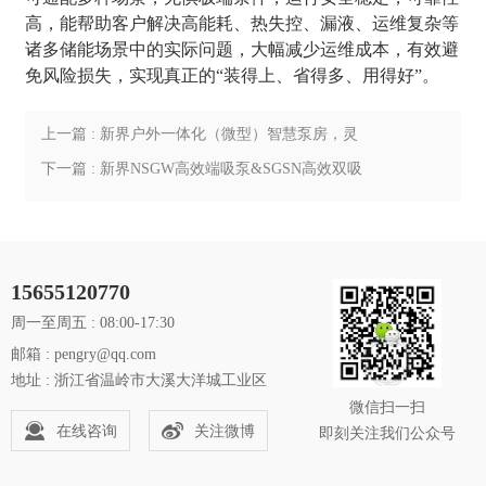
高，能帮助客户解决高能耗、热失控、漏液、运维复杂等
诸多储能场景中的实际问题，大幅减少运维成本，有效避
免风险损失，实现真正的“装得上、省得多、用得好”。
上一篇 : 新界户外一体化（微型）智慧泵房，灵
活安装，让供水效率卓越提升！
下一篇 : 新界NSGW高效端吸泵&SGSN高效双吸
泵，提供暖通场景解决方案！
15655120770
周一至周五 : 08:00-17:30
邮箱 : pengry@qq.com
地址 : 浙江省温岭市大溪大洋城工业区
微信扫一扫
在线咨询
关注微博
即刻关注我们公众号